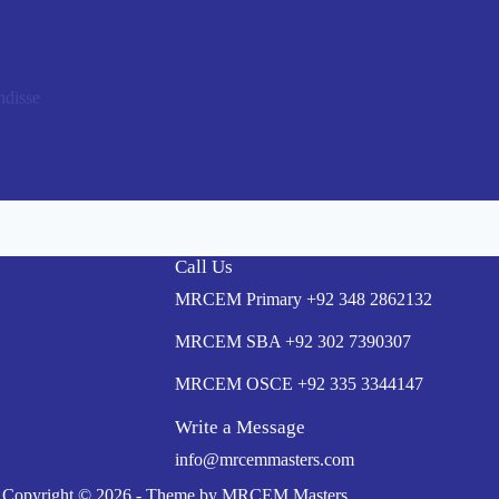
ndisse
Call Us
MRCEM Primary
+92 348 2862132
MRCEM SBA
+92 302 7390307
MRCEM OSCE
+92 335 3344147
Write a Message
info@mrcemmasters.com
Copyright © 2026 - Theme by MRCEM Masters