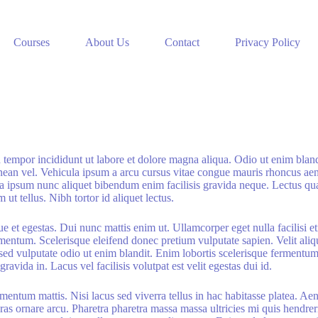
Courses
About Us
Contact
Privacy Policy
 tempor incididunt ut labore et dolore magna aliqua. Odio ut enim bland
nean vel. Vehicula ipsum a arcu cursus vitae congue mauris rhoncus ae
rra ipsum nunc aliquet bibendum enim facilisis gravida neque. Lectus qu
ut tellus. Nibh tortor id aliquet lectus.
e et egestas. Dui nunc mattis enim ut. Ullamcorper eget nulla facilisi e
entum. Scelerisque eleifend donec pretium vulputate sapien. Velit aliqu
 sed vulputate odio ut enim blandit. Enim lobortis scelerisque fermentum 
vida in. Lacus vel facilisis volutpat est velit egestas dui id.
mentum mattis. Nisi lacus sed viverra tellus in hac habitasse platea. Aen
cras ornare arcu. Pharetra pharetra massa massa ultricies mi quis hendre