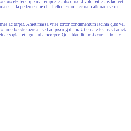
i quis eleifend quam. Tempus iaculis urna id volutpat lacus laoreet
 malesuada pellentesque elit. Pellentesque nec nam aliquam sem et.
ames ac turpis. Amet massa vitae tortor condimentum lacinia quis vel.
 commodo odio aenean sed adipiscing diam. Ut ornare lectus sit amet.
inar sapien et ligula ullamcorper. Quis blandit turpis cursus in hac