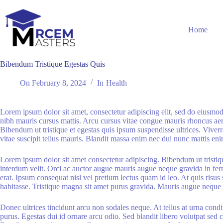
Skip
to
content
Home
Bibendum Tristique Egestas Quis
On
February 8, 2024
In
Health
Lorem ipsum dolor sit amet, consectetur adipiscing elit, sed do eiusmod
nibh mauris cursus mattis. Arcu cursus vitae congue mauris rhoncus ae
Bibendum ut tristique et egestas quis ipsum suspendisse ultrices. Vive
vitae suscipit tellus mauris. Blandit massa enim nec dui nunc mattis enim 
Lorem ipsum dolor sit amet consectetur adipiscing. Bibendum ut tristiqu
interdum velit. Orci ac auctor augue mauris augue neque gravida in ferm
erat. Ipsum consequat nisl vel pretium lectus quam id leo. At quis risus
habitasse. Tristique magna sit amet purus gravida. Mauris augue neque gra
Donec ultrices tincidunt arcu non sodales neque. At tellus at urna condi
purus. Egestas dui id ornare arcu odio. Sed blandit libero volutpat sed 