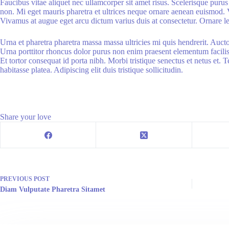
Faucibus vitae aliquet nec ullamcorper sit amet risus. Scelerisque puru
non. Mi eget mauris pharetra et ultrices neque ornare aenean euismod. 
Vivamus at augue eget arcu dictum varius duis at consectetur. Ornare lec
Urna et pharetra pharetra massa massa ultricies mi quis hendrerit. Auct
Urna porttitor rhoncus dolor purus non enim praesent elementum facilis
Et tortor consequat id porta nibh. Morbi tristique senectus et netus et.
habitasse platea. Adipiscing elit duis tristique sollicitudin.
Share your love
PREVIOUS
POST
Diam Vulputate Pharetra Sitamet