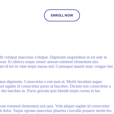
ENROLL NOW
it volutpat maecenas volutpat. Dignissim suspendisse in est ante in
nean. Et ultrices neque ornare aenean euismod elementum nisi.
am id leo in vitae turpis massa sed. Consequat mauris nunc congue nisi
tiam dignissim. Consectetur a erat nam at. Morbi tincidunt augue
et sagittis id consectetur purus ut faucibus. Dictum non consectetur a
dui faucibus in. Purus gravida quis blandit turpis cursus in hac
ean euismod elementum nisi quis. Velit aliquet sagittis id consectetur
rit dolor. Turpis egestas maecenas pharetra convallis posuere morbi leo.