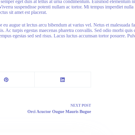
s semper eget duis at tellus at urna condimentum. Euismod elementum nis
Viverra suspendisse potenti nullam ac tortor. Mi tempus imperdiet nulla
tus sit amet est placerat.
or eu augue ut lectus arcu bibendum at varius vel. Netus et malesuada f
is. Ac turpis egestas maecenas pharetra convallis. Sed odio morbi quis
 Tempus egestas sed sed risus. Lacus luctus accumsan tortor posuere. Pulv
NEXT
POST
Orci Acuctor Ougue Mauris Bugue