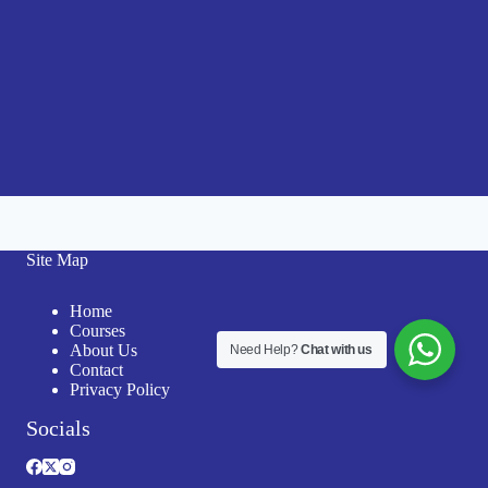
Site Map
Home
Courses
About Us
Need Help?
Chat with us
Contact
Privacy Policy
Socials