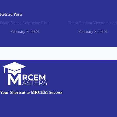
Related Posts
Diam Donec Adipiscing Risus
Tortor Pretium Viverra Suspe
February 8, 2024
February 8, 2024
Your Shortcut to MRCEM Success