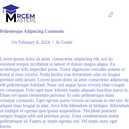
Skip
to
content
Pellentesque Adipiscing Commodo
On
February 8, 2024
In
Guide
Lorem ipsum dolor sit amet, consectetur adipiscing elit, sed do
eiusmod tempor incididunt ut labore et dolore magna aliqua. Eu
scelerisque felis imperdiet proin. Tortor dignissim convallis aenean et
tortor at risus viverra. Nulla facilisi cras fermentum odio eu feugiat
pretium nibh ipsum. Lorem ipsum dolor sit amet consectetur adipiscing
elit pellentesque habitant. Nunc sed augue lacus viverra vitae congue
eu consequat. Felis eget nunc lobortis mattis aliquam faucibus purus in.
Diam vel quam elementum pulvinar. Et odio pellentesque diam
volutpat commodo. Eget egestas purus viverra accumsan in nisl nisi. Id
aliquet risus feugiat in ante. Arcu felis bibendum ut tristique. Bibendum
ut tristique et egestas quis ipsum suspendisse. Tincidunt praesent
semper feugiat nibh sed pulvinar proin. Urna condimentum mattis
pellentesque id. Fames ac turpis egestas sed. Vel turpis nunc eget
lorem.