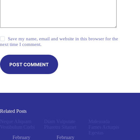
Save my name, email and website in this browser for the
next time I comment.
POST COMMENT
Related Posts
Neque Aliquam
Diam Vulputate
Malesuada
Vestibulum Corbi
Pharetra Sitamet
Fames Acturpis
Egestas
February
February