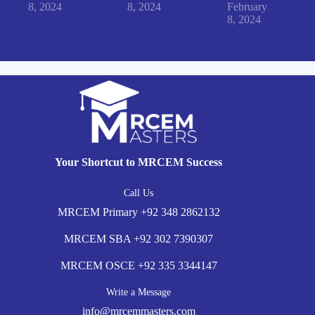
8, 2024
8, 2024
February
8, 2024
Your Shortcut to MRCEM Success
Call Us
MRCEM Primary
+92 348 2862132
MRCEM SBA
+92 302 7390307
MRCEM OSCE
+92 335 3344147
Write a Message
info@mrcemmasters.com