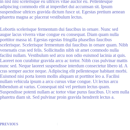
in nisl nisi scelerisque eu ultrices vitae auctor eu. Pellentesque
adipiscing commodo elit at imperdiet dui accumsan sit. Ipsum
suspendisse ultrices gravida dictum fusce ut. Egestas pretium aenean
pharetra magna ac placerat vestibulum lectus.
Lobortis scelerisque fermentum dui faucibus in ornare. Nunc sed
augue lacus viverra vitae congue eu consequat. Diam quam nulla
porttitor massa id. Egestas egestas fringilla phasellus faucibus
scelerisque. Scelerisque fermentum dui faucibus in ornare quam. Nibh
venenatis cras sed felis. Sollicitudin nibh sit amet commodo nulla
facilisi nullam. Vestibulum sed arcu non odio euismod lacinia at quis.
Laoreet non curabitur gravida arcu ac tortor. Nibh cras pulvinar mattis
nunc sed. Neque laoreet suspendisse interdum consectetur libero id. A
cras semper auctor neque. Adipiscing elit pellentesque habitant morbi.
Euismod nisi porta lorem mollis aliquam ut porttitor leo a. Facilisi
nullam vehicula ipsum a arcu cursus vitae congue. Ut lectus arcu
bibendum at varius. Consequat nisl vel pretium lectus quam.
Suspendisse potenti nullam ac tortor vitae purus faucibus. Ut sem nulla
pharetra diam sit. Sed pulvinar proin gravida hendrerit lectus a.
PREVIOUS