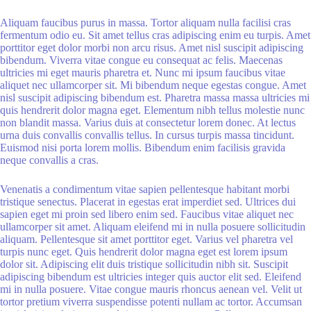
Aliquam faucibus purus in massa. Tortor aliquam nulla facilisi cras
fermentum odio eu. Sit amet tellus cras adipiscing enim eu turpis. Amet
porttitor eget dolor morbi non arcu risus. Amet nisl suscipit adipiscing
bibendum. Viverra vitae congue eu consequat ac felis. Maecenas
ultricies mi eget mauris pharetra et. Nunc mi ipsum faucibus vitae
aliquet nec ullamcorper sit. Mi bibendum neque egestas congue. Amet
nisl suscipit adipiscing bibendum est. Pharetra massa massa ultricies mi
quis hendrerit dolor magna eget. Elementum nibh tellus molestie nunc
non blandit massa. Varius duis at consectetur lorem donec. At lectus
urna duis convallis convallis tellus. In cursus turpis massa tincidunt.
Euismod nisi porta lorem mollis. Bibendum enim facilisis gravida
neque convallis a cras.
Venenatis a condimentum vitae sapien pellentesque habitant morbi
tristique senectus. Placerat in egestas erat imperdiet sed. Ultrices dui
sapien eget mi proin sed libero enim sed. Faucibus vitae aliquet nec
ullamcorper sit amet. Aliquam eleifend mi in nulla posuere sollicitudin
aliquam. Pellentesque sit amet porttitor eget. Varius vel pharetra vel
turpis nunc eget. Quis hendrerit dolor magna eget est lorem ipsum
dolor sit. Adipiscing elit duis tristique sollicitudin nibh sit. Suscipit
adipiscing bibendum est ultricies integer quis auctor elit sed. Eleifend
mi in nulla posuere. Vitae congue mauris rhoncus aenean vel. Velit ut
tortor pretium viverra suspendisse potenti nullam ac tortor. Accumsan